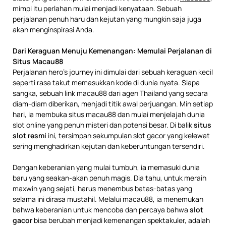
mimpi itu perlahan mulai menjadi kenyataan. Sebuah
perjalanan penuh haru dan kejutan yang mungkin saja juga
akan menginspirasi Anda.
Dari Keraguan Menuju Kemenangan: Memulai Perjalanan di
Situs Macau88
Perjalanan hero’s journey ini dimulai dari sebuah keraguan kecil
seperti rasa takut memasukkan kode di dunia nyata. Siapa
sangka, sebuah link macau88 dari agen Thailand yang secara
diam-diam diberikan, menjadi titik awal perjuangan. Min setiap
hari, ia membuka situs macau88 dan mulai menjelajah dunia
slot online yang penuh misteri dan potensi besar. Di balik
situs
slot resmi
ini, tersimpan sekumpulan slot gacor yang kelewat
sering menghadirkan kejutan dan keberuntungan tersendiri.
Dengan keberanian yang mulai tumbuh, ia memasuki dunia
baru yang seakan-akan penuh magis. Dia tahu, untuk meraih
maxwin yang sejati, harus menembus batas-batas yang
selama ini dirasa mustahil. Melalui macau88, ia menemukan
bahwa keberanian untuk mencoba dan percaya bahwa
slot
gacor
bisa berubah menjadi kemenangan spektakuler, adalah