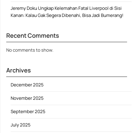
Jeremy Doku Ungkap Kelemahan Fatal Liverpool di Sisi
Kanan: Kalau Gak Segera Dibenahi, Bisa Jadi Bumerang!
Recent Comments
No comments to show.
Archives
December 2025
November 2025
September 2025
July 2025