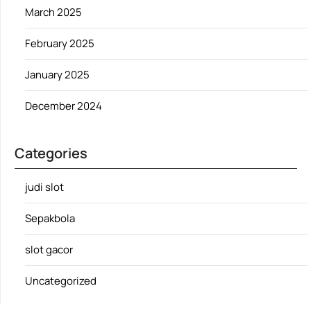
March 2025
February 2025
January 2025
December 2024
Categories
judi slot
Sepakbola
slot gacor
Uncategorized